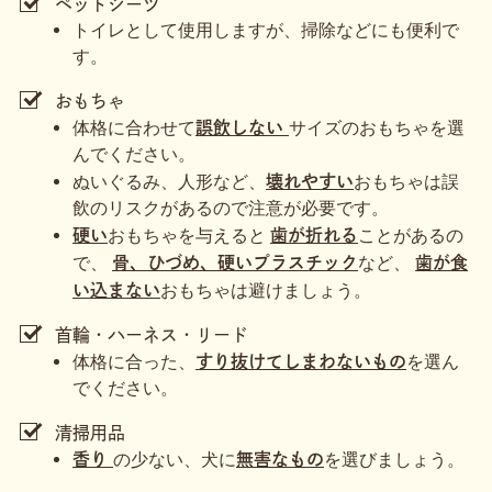
ペットシーツ
トイレとして使用しますが、掃除などにも便利で
す。
おもちゃ
体格に合わせて
サイズのおもちゃを選
誤飲しない
んでください。
ぬいぐるみ、人形など、
おもちゃは誤
壊れやすい
飲のリスクがあるので注意が必要です。
おもちゃを与えると
ことがあるの
硬い
歯が折れる
で、
など、
骨、ひづめ、硬いプラスチック
歯が食
おもちゃは避けましょう。
い込まない
首輪・ハーネス・リード
体格に合った、
を選ん
すり抜けてしまわないもの
でください。
清掃用品
の少ない、犬に
を選びましょう。
香り
無害なもの