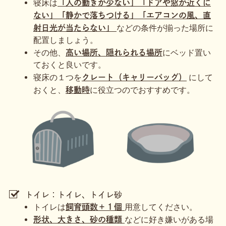
寝床は
「人の動きが少ない」「ドアや窓が近くに
ない」「静かで落ちつける」「エアコンの風、直
などの条件が揃った場所に
射日光が当たらない」
配置しましょう。
その他、
にベッド置い
高い場所、隠れられる場所
ておくと良いです。
寝床の１つを
にして
クレート（キャリーバッグ）
おくと、
に役立つのでおすすめです。
移動時
トイレ：トイレ、トイレ砂
トイレは
用意してください。
飼育頭数＋１個
などに好き嫌いがある場
形状、大きさ、砂の種類