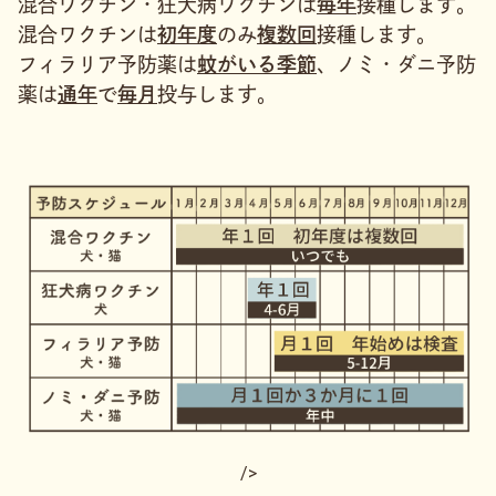
混合ワクチン・狂犬病ワクチンは
毎年
接種します。
混合ワクチンは
初年度
のみ
複数回
接種します。
フィラリア予防薬は
蚊がいる季節
、ノミ・ダニ予防
薬は
通年
で
毎月
投与します。
/>