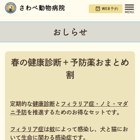
WEB予約
おしらせ
春の健康診断＋予防薬おまとめ
割
定期的な
健康診断
と
フィラリア症・ノミ・マダ
ニ予防
を推進するためのお得なセットです。
フィラリア症
は
蚊
によって感染し、犬と猫にお
いて
生命に関わる感染症
です。