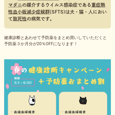
マダニ
の媒介するウイルス感染症である
重症熱
性血小板減少症候群
(
SFTS)は犬・猫・人におい
て
致死性
の病気です。
健康診断とあわせて予防薬をまとめ買いしていただくと
予防薬３か月分が20％OFFになります！